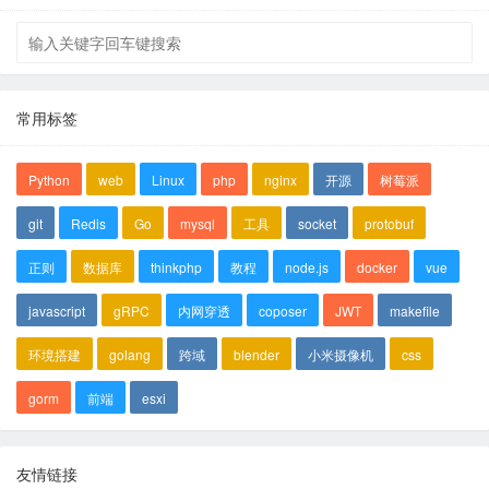
常用标签
Python
web
Linux
php
nginx
开源
树莓派
git
Redis
Go
mysql
工具
socket
protobuf
正则
数据库
thinkphp
教程
node.js
docker
vue
javascript
gRPC
内网穿透
coposer
JWT
makefile
环境搭建
golang
跨域
blender
小米摄像机
css
gorm
前端
esxi
友情链接