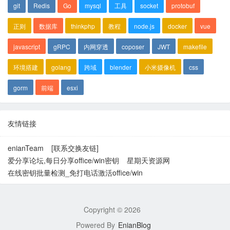
git
Redis
Go
mysql
工具
socket
protobuf
正则
数据库
thinkphp
教程
node.js
docker
vue
javascript
gRPC
内网穿透
coposer
JWT
makefile
环境搭建
golang
跨域
blender
小米摄像机
css
gorm
前端
esxi
友情链接
enianTeam
[联系交换友链]
爱分享论坛,每日分享office/win密钥
星期天资源网
在线密钥批量检测_免打电话激活office/win
Copyright ©
2026
Powered By
EnianBlog