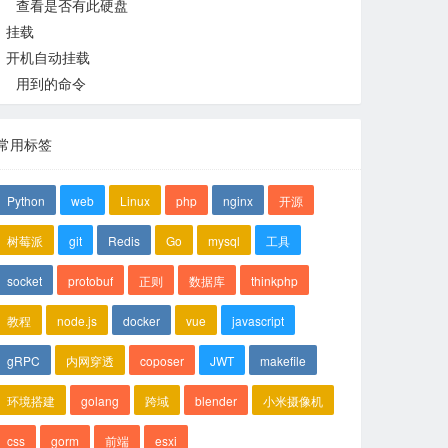
查看是否有此硬盘
挂载
开始分区
开机自动挂载
用到的命令
查询磁盘UUID
用UUID的方式添加到挂载文件
常用标签
Python
web
Linux
php
nginx
开源
树莓派
git
Redis
Go
mysql
工具
socket
protobuf
正则
数据库
thinkphp
教程
node.js
docker
vue
javascript
gRPC
内网穿透
coposer
JWT
makefile
环境搭建
golang
跨域
blender
小米摄像机
css
gorm
前端
esxi