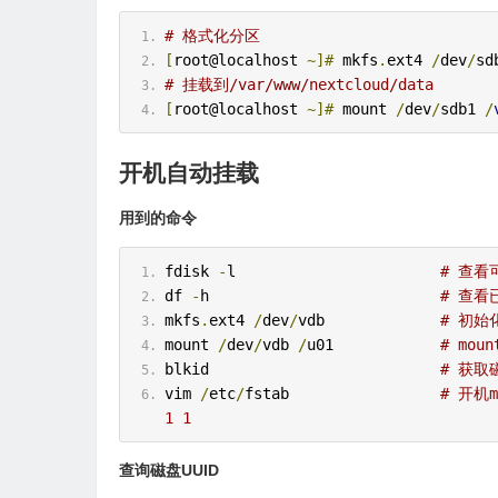
# 格式化分区
[
root@localhost 
~]#
 mkfs
.
ext4 
/
dev
/
sd
# 挂载到/var/www/nextcloud/data
[
root@localhost 
~]#
 mount 
/
dev
/
sdb1 
/
开机自动挂载
用到的命令
fdisk 
-
l                       
# 查看
df 
-
h                          
# 查看
mkfs
.
ext4 
/
dev
/
vdb             
# 初始
mount 
/
dev
/
vdb 
/
u01            
# mou
blkid                          
# 获取
vim 
/
etc
/
fstab                 
# 开机mo
1 1
查询磁盘UUID