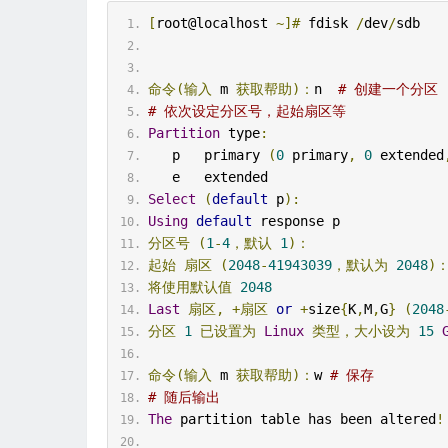
[
root@localhost 
~]#
 fdisk 
/
dev
/
sdb
命令(输入
 m 
获取帮助)：
n  
# 创建一个分区
# 依次设定分区号，起始扇区等
Partition
 type
:
   p   primary 
(
0
 primary
,
0
 extended
   e   extended
Select
(
default
 p
):
Using
default
 response p
分区号
(
1
-
4
，默认
1
)：
起始
扇区
(
2048
-
41943039
，默认为
2048
)
将使用默认值
2048
Last
扇区,
+扇区
or
+
size
{
K
,
M
,
G
}
(
2048
分区
1
已设置为
Linux
类型，大小设为
15
命令(输入
 m 
获取帮助)：
w 
# 保存
# 随后输出
The
 partition table has been altered
!