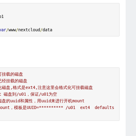
b1
var
/
www
/
nextcloud
/
data
可挂载的磁盘
已经挂载的磁盘
化磁盘,格式是ext4,注意这里会格式化可挂载磁盘
nt 磁盘到/u01，保证/u01为空
磁盘的uuid和属性，用uuid来进行开机mount
unt，模板是UUID=********** /u01  ext4  defaults  