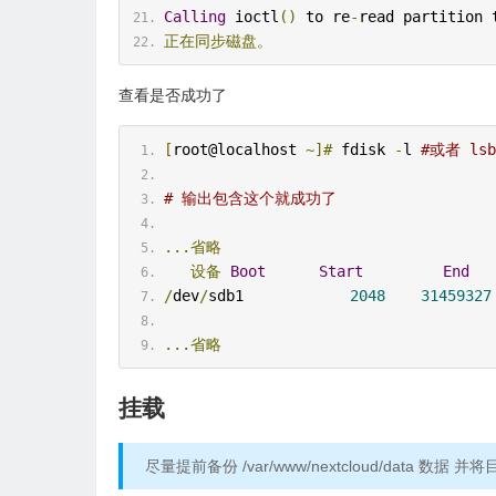
Calling
 ioctl
()
 to re
-
read partition 
正在同步磁盘。
查看是否成功了
[
root@localhost 
~]#
 fdisk 
-
l 
#或者 lsb
# 输出包含这个就成功了
...省略
设备
Boot
Start
End
/
dev
/
sdb1            
2048
31459327
...省略
挂载
尽量提前备份 /var/www/nextcloud/data 数据 