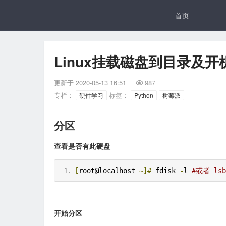
首页
Linux挂载磁盘到目录及
更新于
2020-05-13 16:51
987

专栏：
标签：
硬件学习
Python
树莓派
分区
查看是否有此硬盘
[
root@localhost 
~]#
 fdisk 
-
l 
#或者 lsb
开始分区