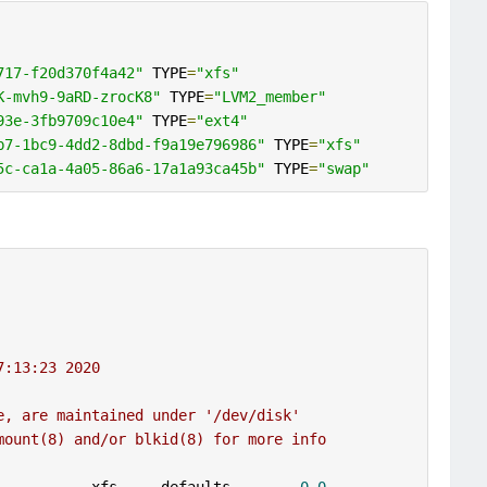
717-f20d370f4a42"
 TYPE
=
"xfs"
K-mvh9-9aRD-zrocK8"
 TYPE
=
"LVM2_member"
93e-3fb9709c10e4"
 TYPE
=
"ext4"
b7-1bc9-4dd2-8dbd-f9a19e796986"
 TYPE
=
"xfs"
5c-ca1a-4a05-86a6-17a1a93ca45b"
 TYPE
=
"swap"
7:13:23 2020
e, are maintained under '/dev/disk'
mount(8) and/or blkid(8) for more info