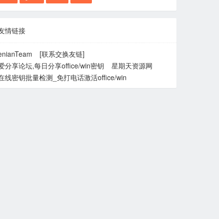
友情链接
enianTeam
[联系交换友链]
爱分享论坛,每日分享office/win密钥
星期天资源网
在线密钥批量检测_免打电话激活office/win