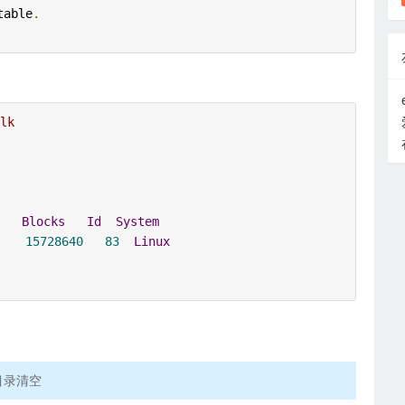
table
.
lk
Blocks
Id
System
15728640
83
Linux
并将目录清空