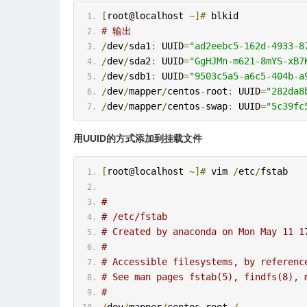
[
root@localhost 
~]#
 blkid
# 输出
/
dev
/
sda1
:
 UUID
=
"ad2eebc5-162d-4933-8
/
dev
/
sda2
:
 UUID
=
"GgHJMn-m621-8mYS-xB7
/
dev
/
sdb1
:
 UUID
=
"9503c5a5-a6c5-404b-a
/
dev
/
mapper
/
centos
-
root
:
 UUID
=
"282da8
/
dev
/
mapper
/
centos
-
swap
:
 UUID
=
"5c39fc
用UUID的方式添加到挂载文件
[
root@localhost 
~]#
 vim 
/
etc
/
fstab
#
# /etc/fstab
# Created by anaconda on Mon May 11 1
#
# Accessible filesystems, by referenc
# See man pages fstab(5), findfs(8), 
#