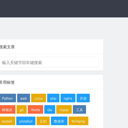
搜索文章
常用标签
Python
web
Linux
php
nginx
开源
树莓派
git
Redis
Go
mysql
工具
socket
protobuf
正则
数据库
thinkphp