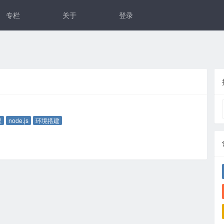
专栏
关于
登录
：
程
node.js
环境搭建