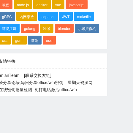
教程
node.js
docker
vue
javascript
gRPC
内网穿透
coposer
JWT
makefile
环境搭建
golang
跨域
blender
小米摄像机
css
gorm
前端
esxi
友情链接
enianTeam
[联系交换友链]
爱分享论坛,每日分享office/win密钥
星期天资源网
在线密钥批量检测_免打电话激活office/win