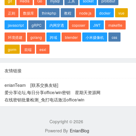
git
Redis
Go
mysql
工具
socket
protobuf
正则
数据库
thinkphp
教程
node.js
docker
vue
javascript
gRPC
内网穿透
coposer
JWT
makefile
环境搭建
golang
跨域
blender
小米摄像机
css
gorm
前端
esxi
友情链接
enianTeam
[联系交换友链]
爱分享论坛,每日分享office/win密钥
星期天资源网
在线密钥批量检测_免打电话激活office/win
Copyright ©
2026
Powered By
EnianBlog