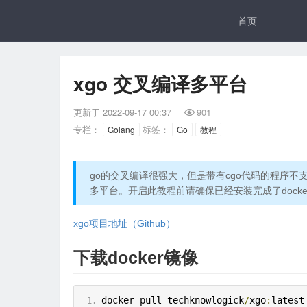
首页
xgo 交叉编译多平台
更新于
2022-09-17 00:37
901

专栏：
标签：
Golang
Go
教程
go的交叉编译很强大，但是带有cgo代码的程序不
多平台。开启此教程前请确保已经安装完成了docker
xgo项目地址（Github）
下载docker镜像
docker pull techknowlogick
/
xgo
:
latest