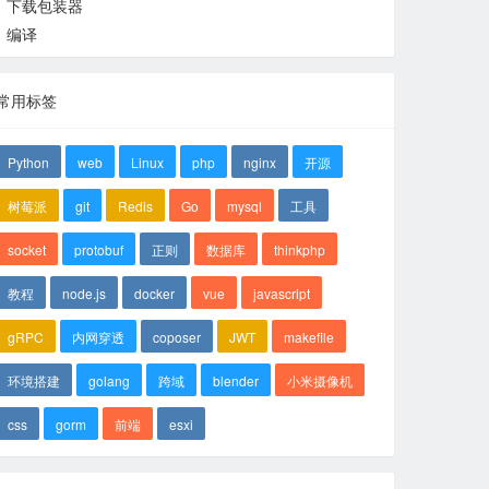
下载包装器
编译
常用标签
Python
web
Linux
php
nginx
开源
树莓派
git
Redis
Go
mysql
工具
socket
protobuf
正则
数据库
thinkphp
教程
node.js
docker
vue
javascript
gRPC
内网穿透
coposer
JWT
makefile
环境搭建
golang
跨域
blender
小米摄像机
css
gorm
前端
esxi