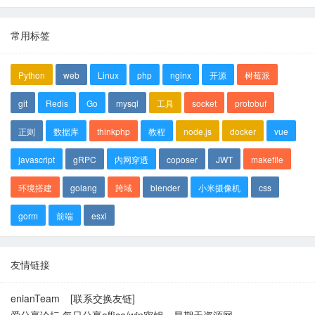
常用标签
Python
web
Linux
php
nginx
开源
树莓派
git
Redis
Go
mysql
工具
socket
protobuf
正则
数据库
thinkphp
教程
node.js
docker
vue
javascript
gRPC
内网穿透
coposer
JWT
makefile
环境搭建
golang
跨域
blender
小米摄像机
css
gorm
前端
esxi
友情链接
enianTeam
[联系交换友链]