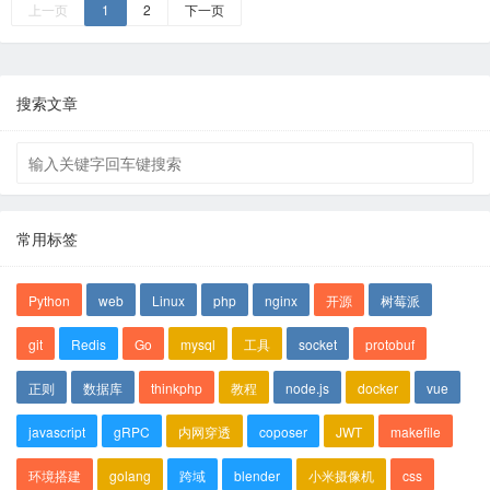
上一页
1
2
下一页
搜索文章
常用标签
Python
web
Linux
php
nginx
开源
树莓派
git
Redis
Go
mysql
工具
socket
protobuf
正则
数据库
thinkphp
教程
node.js
docker
vue
javascript
gRPC
内网穿透
coposer
JWT
makefile
环境搭建
golang
跨域
blender
小米摄像机
css