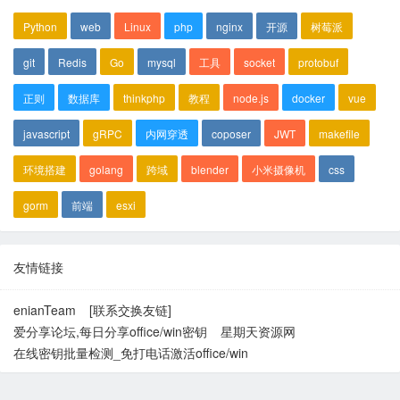
Python
web
Linux
php
nginx
开源
树莓派
git
Redis
Go
mysql
工具
socket
protobuf
正则
数据库
thinkphp
教程
node.js
docker
vue
javascript
gRPC
内网穿透
coposer
JWT
makefile
环境搭建
golang
跨域
blender
小米摄像机
css
gorm
前端
esxi
友情链接
enianTeam
[联系交换友链]
爱分享论坛,每日分享office/win密钥
星期天资源网
在线密钥批量检测_免打电话激活office/win