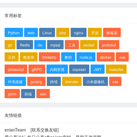
常用标签
Python
web
Linux
php
nginx
开源
树莓派
git
Redis
Go
mysql
工具
socket
protobuf
正则
数据库
thinkphp
教程
node.js
docker
vue
javascript
gRPC
内网穿透
coposer
JWT
makefile
环境搭建
golang
跨域
blender
小米摄像机
css
gorm
前端
esxi
友情链接
enianTeam
[联系交换友链]