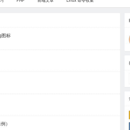
习
PHP
前端文章
Linux 命令收集
vg图标
示例）