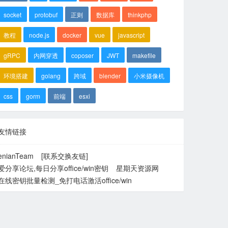
socket
protobuf
正则
数据库
thinkphp
教程
node.js
docker
vue
javascript
gRPC
内网穿透
coposer
JWT
makefile
环境搭建
golang
跨域
blender
小米摄像机
css
gorm
前端
esxi
友情链接
enianTeam
[联系交换友链]
爱分享论坛,每日分享office/win密钥
星期天资源网
在线密钥批量检测_免打电话激活office/win