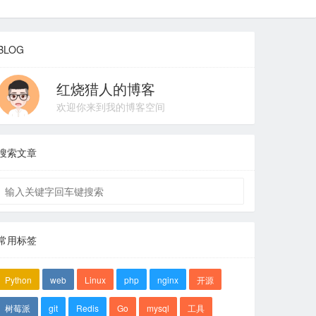
BLOG
红烧猎人的博客
欢迎你来到我的博客空间
搜索文章
常用标签
Python
web
Linux
php
nginx
开源
树莓派
git
Redis
Go
mysql
工具