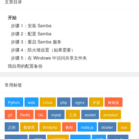
文章目录
开始
步骤 1：安装 Samba
步骤 2：配置 Samba
步骤 3：重启 Samba 服务
步骤 4：防火墙设置（如果需要）
步骤 5：在 Windows 中访问共享文件夹
我自用的配置备份
常用标签
Python
web
Linux
php
nginx
开源
树莓派
git
Redis
Go
mysql
工具
socket
protobuf
正则
数据库
thinkphp
教程
node.js
docker
vue