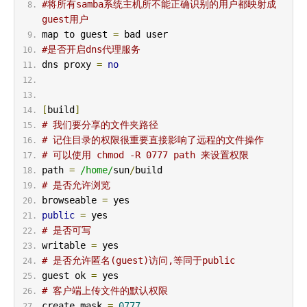
#将所有samba系统主机所不能正确识别的用户都映射成
guest用户
map to guest 
=
 bad user
#是否开启dns代理服务
dns proxy 
=
no
[
build
]
# 我们要分享的文件夹路径
# 记住目录的权限很重要直接影响了远程的文件操作
# 可以使用 chmod -R 0777 path 来设置权限
path 
=
/home/
sun
/
build
# 是否允许浏览
browseable 
=
 yes
public
=
 yes
# 是否可写
writable 
=
 yes
# 是否允许匿名(guest)访问,等同于public
guest ok 
=
 yes
# 客户端上传文件的默认权限
create mask 
=
0777