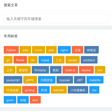
搜索文章
常用标签
Python
web
Linux
php
nginx
开源
树莓派
git
Redis
Go
mysql
工具
socket
protobuf
正则
数据库
thinkphp
教程
node.js
docker
vue
javascript
gRPC
内网穿透
coposer
JWT
makefile
环境搭建
golang
跨域
blender
小米摄像机
css
gorm
前端
esxi