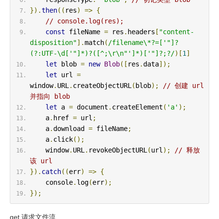
}).
then
((
res
)
=>
{
// console.log(res);
const
 fileName 
=
 res
.
headers
[
"content-
disposition"
].
match
(
/filename\*?=['"]?
(?:UTF-\d['"]*)?([^;\r\n"']*)['"]?;?/
)[
1
]
let
 blob 
=
new
Blob
([
res
.
data
]);
let
 url 
=
window
.
URL
.
createObjectURL
(
blob
);
// 创建 url 
并指向 blob
let
 a 
=
 document
.
createElement
(
'a'
);
    a
.
href 
=
 url
;
    a
.
download 
=
 fileName
;
    a
.
click
();
    window
.
URL
.
revokeObjectURL
(
url
);
// 释放
该 url
}).
catch
((
err
)
=>
{
    console
.
log
(
err
);
});
get 请求文件流