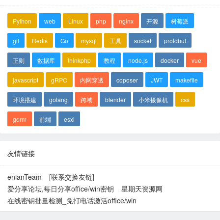
Python
web
Linux
php
nginx
开源
树莓派
git
Redis
Go
mysql
工具
socket
protobuf
正则
数据库
thinkphp
教程
node.js
docker
vue
javascript
gRPC
内网穿透
coposer
JWT
makefile
环境搭建
golang
跨域
blender
小米摄像机
css
gorm
前端
esxi
友情链接
enianTeam
[联系交换友链]
爱分享论坛,每日分享office/win密钥
星期天资源网
在线密钥批量检测_免打电话激活office/win