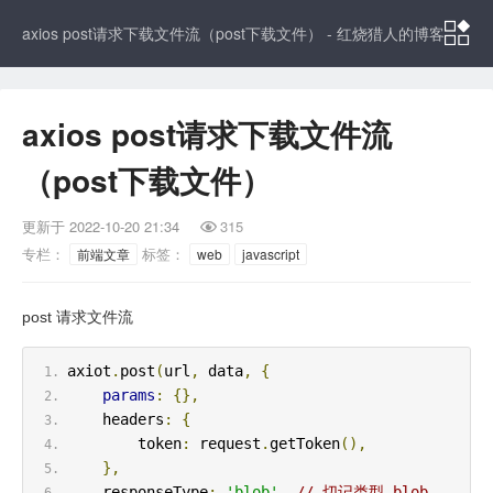

axios post请求下载文件流（post下载文件） - 红烧猎人的博客
axios post请求下载文件流
（post下载文件）
更新于
2022-10-20 21:34
315

专栏：
标签：
前端文章
web
javascript
post 请求文件流
axiot
.
post
(
url
,
 data
,
{
params
:
{},
    headers
:
{
        token
:
 request
.
getToken
(),
},
    responseType
:
'blob'
,
// 切记类型 blob