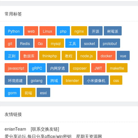
常用标签
Python
web
Linux
php
nginx
开源
树莓派
git
Redis
Go
mysql
工具
socket
protobuf
正则
数据库
thinkphp
教程
node.js
docker
vue
javascript
gRPC
内网穿透
coposer
JWT
makefile
环境搭建
golang
跨域
blender
小米摄像机
css
gorm
前端
esxi
友情链接
enianTeam
[联系交换友链]
爱分享论坛,每日分享office/win密钥
星期天资源网