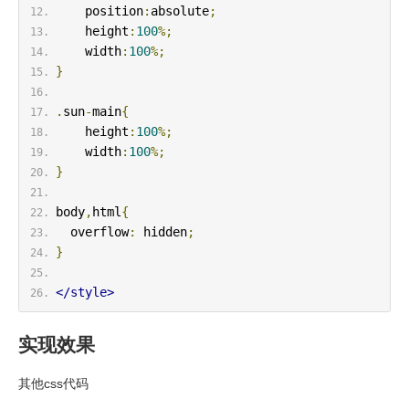
    position
:
absolute
;
    height
:
100
%;
    width
:
100
%;
}
.
sun
-
main
{
    height
:
100
%;
    width
:
100
%;
}
body
,
html
{
  overflow
:
 hidden
;
}
</style>
实现效果
其他css代码