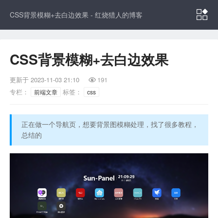

CSS背景模糊+去白边效果 - 红烧猎人的博客
CSS背景模糊+去白边效果
更新于
2023-11-03 21:10
191

专栏：
标签：
前端文章
css
正在做一个导航页，想要背景图模糊处理，找了很多教程，
总结的