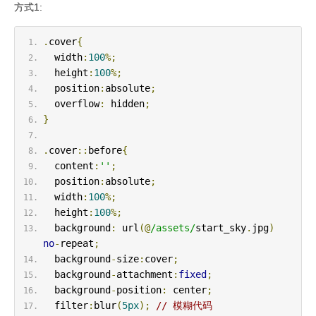
方式1:
.
cover
{
  width
:
100
%;
  height
:
100
%;
  position
:
absolute
;
  overflow
:
 hidden
;
}
.
cover
::
before
{
  content
:
''
;
  position
:
absolute
;
  width
:
100
%;
  height
:
100
%;
  background
:
 url
(@
/assets/
start_sky
.
jpg
)
no
-
repeat
;
  background
-
size
:
cover
;
  background
-
attachment
:
fixed
;
  background
-
position
:
 center
;
  filter
:
blur
(
5px
);
// 模糊代码