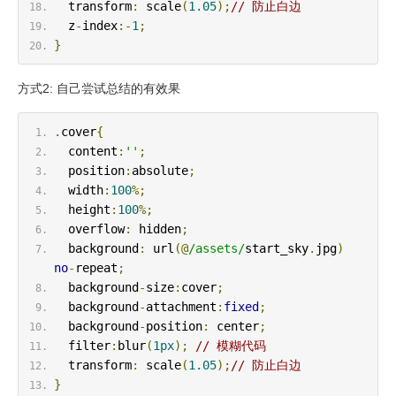
  transform
:
 scale
(
1.05
);
// 防止白边
  z
-
index
:-
1
;
}
方式2: 自己尝试总结的有效果
.
cover
{
  content
:
''
;
  position
:
absolute
;
  width
:
100
%;
  height
:
100
%;
  overflow
:
 hidden
;
  background
:
 url
(@
/assets/
start_sky
.
jpg
)
no
-
repeat
;
  background
-
size
:
cover
;
  background
-
attachment
:
fixed
;
  background
-
position
:
 center
;
  filter
:
blur
(
1px
);
// 模糊代码
  transform
:
 scale
(
1.05
);
// 防止白边
}