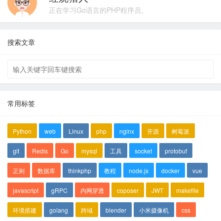
正在学习Go语言的PHP程序员。
搜索文章
常用标签
Python
web
Linux
php
nginx
开源
树莓派
git
Redis
Go
mysql
工具
socket
protobuf
正则
数据库
thinkphp
教程
node.js
docker
vue
javascript
gRPC
内网穿透
coposer
JWT
makefile
环境搭建
golang
跨域
blender
小米摄像机
css