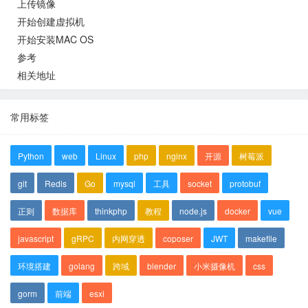
上传镜像
开始创建虚拟机
开始安装MAC OS
参考
相关地址
常用标签
Python
web
Linux
php
nginx
开源
树莓派
git
Redis
Go
mysql
工具
socket
protobuf
正则
数据库
thinkphp
教程
node.js
docker
vue
javascript
gRPC
内网穿透
coposer
JWT
makefile
环境搭建
golang
跨域
blender
小米摄像机
css
gorm
前端
esxi