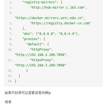
"registry-mirrors"
:
[
"http://hub-mirror.c.163.com"
,
"https://docker.mirrors.ustc.edu.cn"
,
"https://registry.docker-cn.com"
],
"dns"
:
[
"8.8.8.8"
,
"8.8.4.4"
],
"proxies"
:
{
"default"
:
{
"httpProxy"
:
"http://192.168.3.100:7890"
,
"httpsProxy"
:
"http://192.168.3.100:7890"
}
}
}
如果不好用可以需要设置内网ip
或者