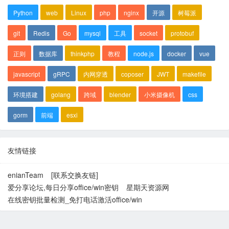
Python
web
Linux
php
nginx
开源
树莓派
git
Redis
Go
mysql
工具
socket
protobuf
正则
数据库
thinkphp
教程
node.js
docker
vue
javascript
gRPC
内网穿透
coposer
JWT
makefile
环境搭建
golang
跨域
blender
小米摄像机
css
gorm
前端
esxi
友情链接
enianTeam
[联系交换友链]
爱分享论坛,每日分享office/win密钥
星期天资源网
在线密钥批量检测_免打电话激活office/win