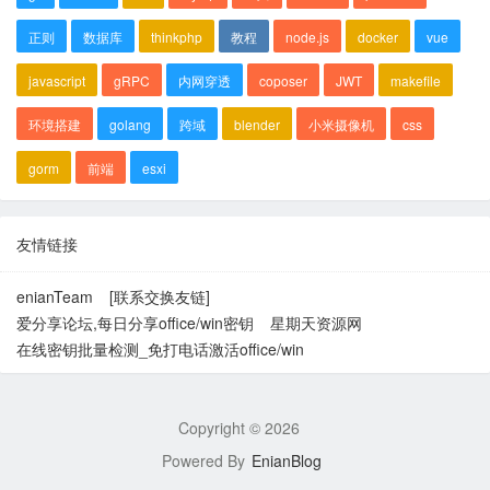
正则
数据库
thinkphp
教程
node.js
docker
vue
javascript
gRPC
内网穿透
coposer
JWT
makefile
环境搭建
golang
跨域
blender
小米摄像机
css
gorm
前端
esxi
友情链接
enianTeam
[联系交换友链]
爱分享论坛,每日分享office/win密钥
星期天资源网
在线密钥批量检测_免打电话激活office/win
Copyright ©
2026
Powered By
EnianBlog