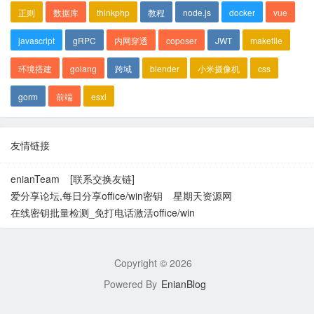
正则
数据库
thinkphp
教程
node.js
docker
vue
javascript
gRPC
内网穿透
coposer
JWT
makefile
环境搭建
golang
跨域
blender
小米摄像机
css
gorm
前端
esxi
友情链接
enianTeam
[联系交换友链]
爱分享论坛,每日分享office/win密钥
星期天资源网
在线密钥批量检测_免打电话激活office/win
Copyright ©
2026
Powered By
EnianBlog