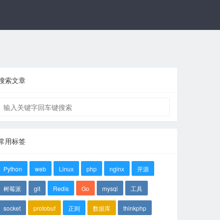
搜索文章
常用标签
Python
web
Linux
php
nginx
开源
树莓派
git
Redis
Go
mysql
工具
socket
protobuf
正则
数据库
thinkphp