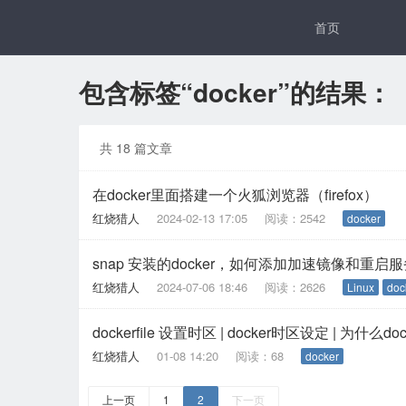
首页
包含标签“docker”的结果：
共 18 篇文章
在docker里面搭建一个火狐浏览器（firefox）
红烧猎人
2024-02-13 17:05
阅读：2542
docker
snap 安装的docker，如何添加加速镜像和重启
红烧猎人
2024-07-06 18:46
阅读：2626
Linux
doc
dockerfile 设置时区 | docker时区设定 | 为
红烧猎人
01-08 14:20
阅读：68
docker
上一页
1
2
下一页