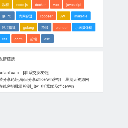
教程
node.js
docker
vue
javascript
gRPC
内网穿透
coposer
JWT
makefile
环境搭建
golang
跨域
blender
小米摄像机
css
gorm
前端
esxi
友情链接
enianTeam
[联系交换友链]
爱分享论坛,每日分享office/win密钥
星期天资源网
在线密钥批量检测_免打电话激活office/win