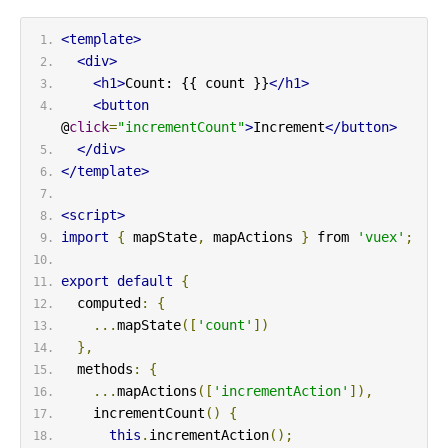
<template>
<div>
<h1>
Count: {{ count }}
</h1>
<button
@
click
=
"incrementCount"
>
Increment
</button>
</div>
</template>
<script>
import
{
 mapState
,
 mapActions 
}
 from 
'vuex'
;
export
default
{
  computed
:
{
...
mapState
([
'count'
])
},
  methods
:
{
...
mapActions
([
'incrementAction'
]),
    incrementCount
()
{
this
.
incrementAction
();