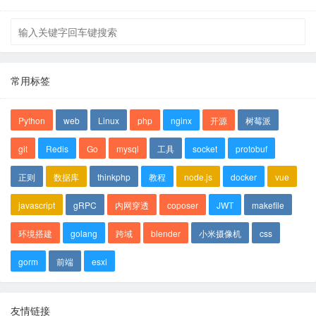
常用标签
Python
web
Linux
php
nginx
开源
树莓派
git
Redis
Go
mysql
工具
socket
protobuf
正则
数据库
thinkphp
教程
node.js
docker
vue
javascript
gRPC
内网穿透
coposer
JWT
makefile
环境搭建
golang
跨域
blender
小米摄像机
css
gorm
前端
esxi
友情链接