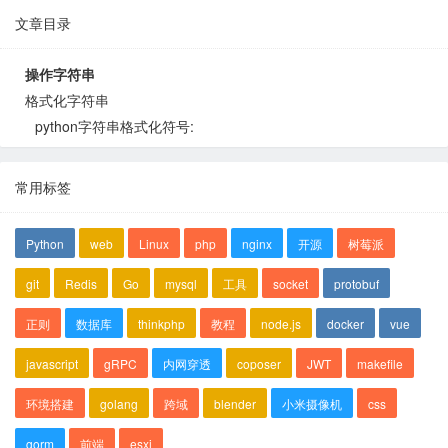
文章目录
操作字符串
格式化字符串
python字符串格式化符号:
常用标签
Python
web
Linux
php
nginx
开源
树莓派
git
Redis
Go
mysql
工具
socket
protobuf
正则
数据库
thinkphp
教程
node.js
docker
vue
javascript
gRPC
内网穿透
coposer
JWT
makefile
环境搭建
golang
跨域
blender
小米摄像机
css
gorm
前端
esxi