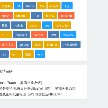
树莓派
git
Redis
Go
mysql
工具
socket
protobuf
正则
数据库
thinkphp
教程
node.js
docker
vue
javascript
gRPC
内网穿透
coposer
JWT
makefile
环境搭建
golang
跨域
blender
小米摄像机
css
gorm
前端
esxi
友情链接
enianTeam
[联系交换友链]
爱分享论坛,每日分享office/win密钥
星期天资源网
在线密钥批量检测_免打电话激活office/win