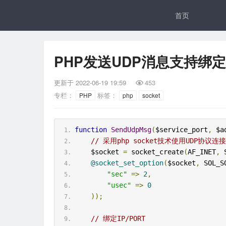
首页
PHP发送UDP消息支持绑
更新于
2022-06-19 19:59
453

专栏：
标签：
PHP
php
socket
function
SendUdpMsg
(
$service_port
,
 $a
// 采用php socket技术使用UDP协议连
    $socket 
=
 socket_create
(
AF_INET
,
 
@socket_set_option
(
$socket
,
 SOL_S
"sec"
=>
2
,
"usec"
=>
0
));
// 绑定IP/PORT