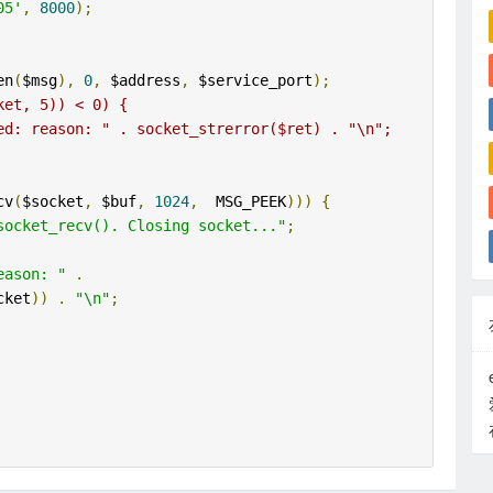
05'
,
8000
);
en
(
$msg
),
0
,
 $address
,
 $service_port
);
ket, 5)) < 0) {
ed: reason: " . socket_strerror($ret) . "\n";
cv
(
$socket
,
 $buf
,
1024
,
  MSG_PEEK
)))
{
socket_recv(). Closing socket..."
;
eason: "
.
cket
))
.
"\n"
;