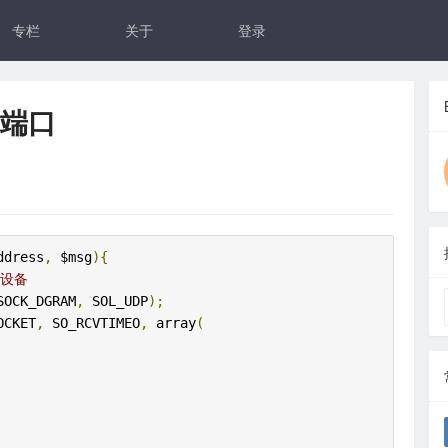
专栏
关于
登录
定端口
ddress
,
 $msg
){
接设备
SOCK_DGRAM
,
 SOL_UDP
);
OCKET
,
 SO_RCVTIMEO
,
 array
(