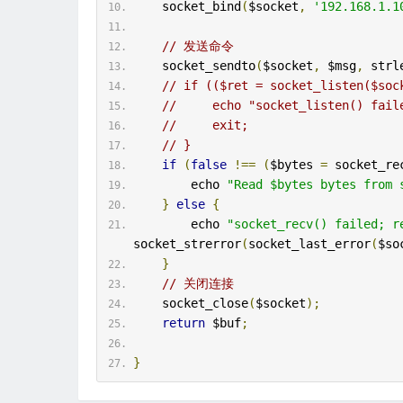
    socket_bind
(
$socket
,
'192.168.1.1
// 发送命令
    socket_sendto
(
$socket
,
 $msg
,
 strl
// if (($ret = socket_listen($soc
//     echo "socket_listen() fail
//     exit;
// }
if
(
false
!==
(
$bytes 
=
 socket_re
        echo 
"Read $bytes bytes from 
}
else
{
        echo 
"socket_recv() failed; r
socket_strerror
(
socket_last_error
(
$so
}
// 关闭连接
    socket_close
(
$socket
);
return
 $buf
;
}