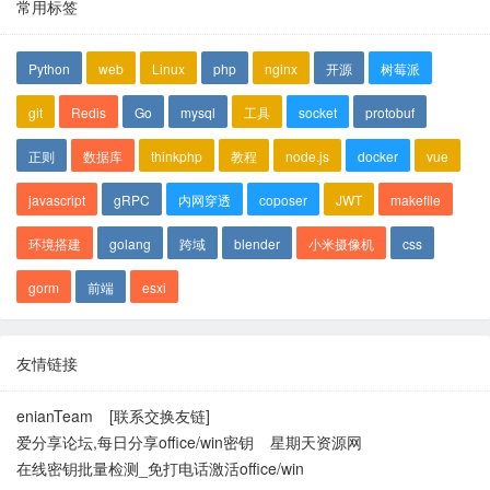
常用标签
Python
web
Linux
php
nginx
开源
树莓派
git
Redis
Go
mysql
工具
socket
protobuf
正则
数据库
thinkphp
教程
node.js
docker
vue
javascript
gRPC
内网穿透
coposer
JWT
makefile
环境搭建
golang
跨域
blender
小米摄像机
css
gorm
前端
esxi
友情链接
enianTeam
[联系交换友链]
爱分享论坛,每日分享office/win密钥
星期天资源网
在线密钥批量检测_免打电话激活office/win