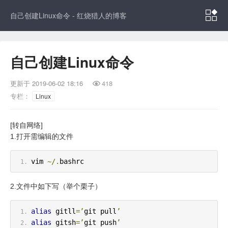

自己创建Linux命令 - 红烧猎人的博客
自己创建Linux命令
更新于
2019-06-02 18:16
418

专栏：
Linux
[转自网络]
1.打开需编辑的文件
vim 
~/.
bashrc
2.文件中如下写（举个栗子）
alias
 gitll
=’
git pull
’
alias
 gitsh
=’
git push
’